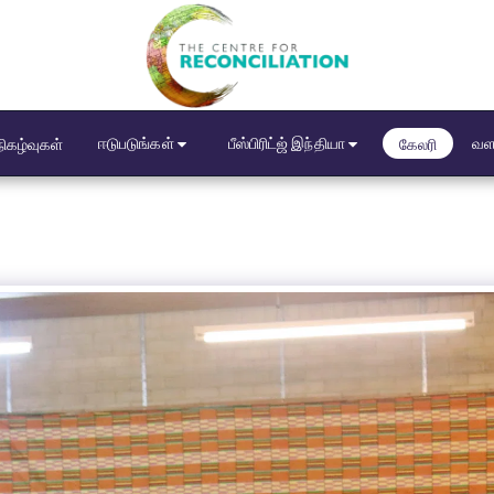
ஈடுபடுங்கள்
பீஸ்பிரிட்ஜ் இந்தியா
வள
நிகழ்வுகள்
கேலரி